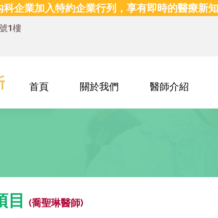
內科企業加入特約企業行列，享有即時的醫療新知
0號1樓
首頁
關於我們
醫師介紹
項目
(喬聖琳醫師)