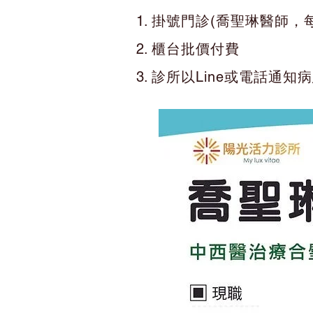
掛號門診(喬聖琳醫師，
櫃台批價付費
診所以Line或電話通知