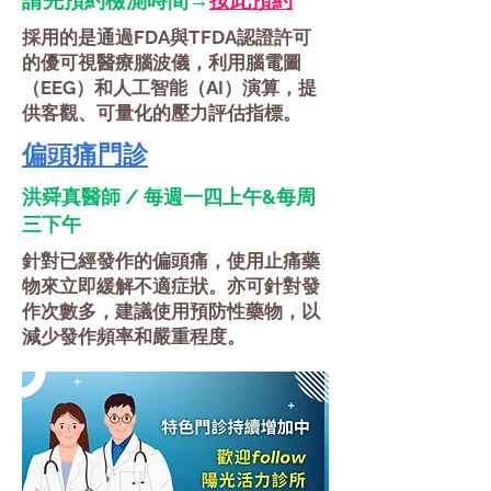
請先預約檢測時間→
按此預約
採用的是通過FDA與TFDA認證許可
的優可視醫療腦波儀，利用腦電圖
（EEG）和人工智能（AI）演算，提
供客觀、可量化的壓力評估指標。
偏頭痛門診
​洪舜真醫師 / 每週一四上午&每周
三下午
針對已經發作的偏頭痛，使用止痛藥
物來立即緩解不適症狀。亦可針對發
作次數多，建議使用預防性藥物，以
減少發作頻率和嚴重程度。