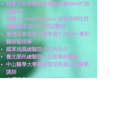
加拿大自然醫學考核委員會RNHP 認
證醫師
美國 Dr. Neal Rouzier 生物等同性荷
爾蒙療法 (BHRT)培訓醫師
臺灣抗衰老再生醫學會(T3ARM) 專科
醫師暨理事
國軍桃園總醫院小兒科主任
臺北榮民總醫院小兒部
專科醫師
中山醫學大學健康管理與個人化醫學
講師
台灣耳鼻喉頭頸外科醫學會會員
中華民國肥胖研究會肥胖症
​專科醫師
中華功能醫學會況衰老功能醫學醫師
中華民國美容醫學會專科醫師
暨第九
屆抗衰老美容組
教育委員
台灣家庭醫學會會員