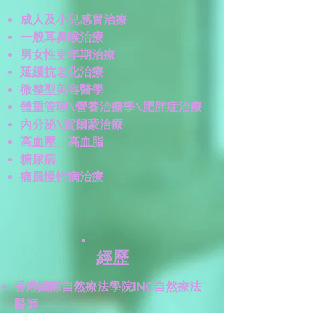
成人及小兒感冒治療
一般耳鼻喉治療
男女性更年期治療
​延緩抗老化治療
​微整型美容醫學
體重管理\營養治療學\肥胖症治療
內分泌\賀爾蒙治療
高血壓、高血脂
糖尿病
痛風慢性病治療
經歷
香港國際自然療法學院INC
自然療法
醫師