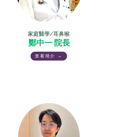
家庭醫學/耳鼻喉
鄭中一 院長
查看簡介 →