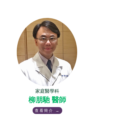
家庭醫學科
柳朋馳 醫師
查看簡介 →