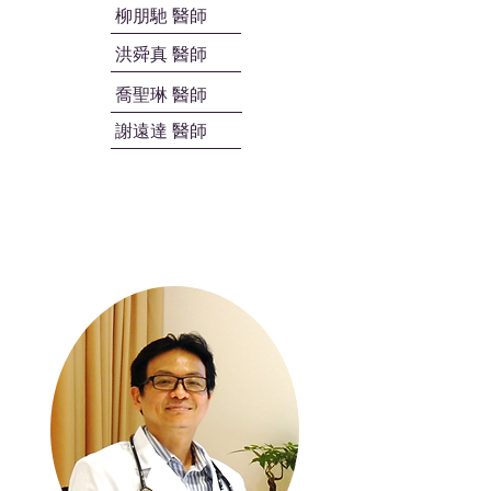
柳朋馳 醫師
洪舜真 醫師
喬聖琳 醫師
謝遠達 醫師