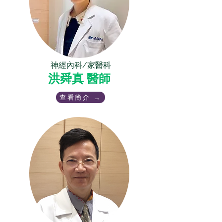
神經內科/家醫科
洪舜真 醫師
查看簡介 →