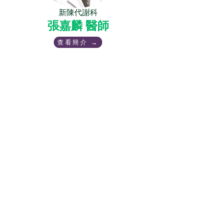
新陳代謝科
張嘉麟 醫師
查看簡介 →